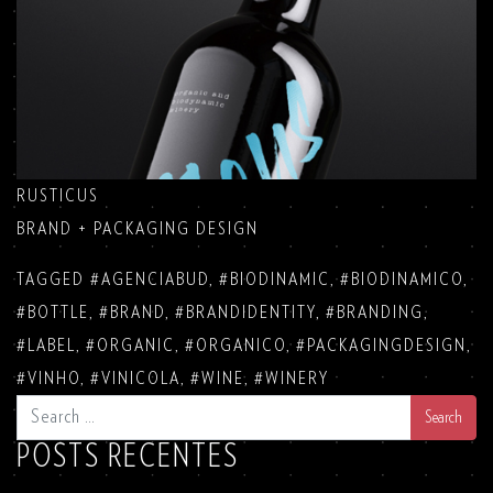
RUSTICUS
BRAND + PACKAGING DESIGN
TAGGED
#AGENCIABUD
,
#BIODINAMIC
,
#BIODINAMICO
,
#BOTTLE
,
#BRAND
,
#BRANDIDENTITY
,
#BRANDING
,
#LABEL
,
#ORGANIC
,
#ORGANICO
,
#PACKAGINGDESIGN
,
#VINHO
,
#VINICOLA
,
#WINE
,
#WINERY
SEARCH
POSTS RECENTES